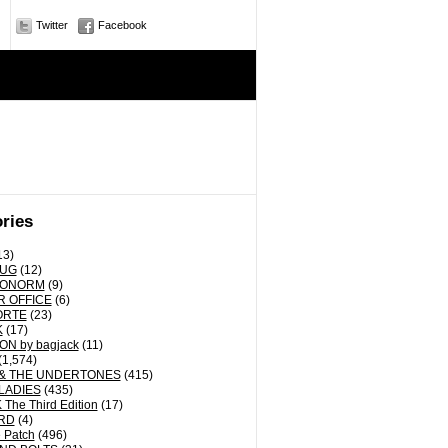
Twitter
Facebook
ries
13)
RUG
(12)
ONORM
(9)
 OFFICE
(6)
ORTE
(23)
K
(17)
N by bagjack
(11)
(1,574)
& THE UNDERTONES
(415)
LADIES
(435)
The Third Edition
(17)
RD
(4)
 Patch
(496)