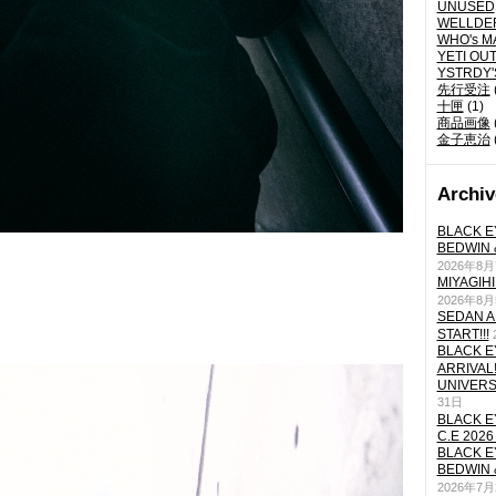
UNUSED
WELLDE
WHO's M
YETI OU
YSTRDY
先行受注
十匣
(1)
商品画像
金子恵治
Archiv
BLACK E
BEDWIN 
2026年8
MIYAGIH
2026年8
SEDAN A
START!!!
BLACK E
ARRIVAL!
UNIVERS
31日
BLACK E
C.E 2026
BLACK E
BEDWIN 
2026年7月