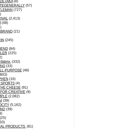
IDETAKA
(8)
TEGENERALLY
(57)
TLEMAN
(727)
)
IVAL
(2,413)
I
(48)
)
 BRAND
(21)
IN
(245)
MEND
(84)
ILER
(225)
2)
fabrix.
(332)
ING
(33)
LL-PURPOSE
(48)
803)
PHEN
(16)
 SPORTS
(4)
THE CHEESE
(91)
 FOR CREATIVE
(9)
MPLE
(2,082)
ul
(39)
OCITY
(5,162)
ND
(39)
9)
(25)
33)
AL PRODUCTS.
(81)