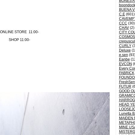
BONES A
boondoc
BUENA V
C.E
(601)
CAVEMP
CCC
(30)
CHAV
(2)
ONLINE STORE 11:00-
CITY CO
COSMOS
SHOP 11:00-
crepuscu
CURLY
(3
Deluxe
(1
e.sen
(93
Eanbe
(1
EVCON
(
Every Con
FABRICK
FOUNDO
FreshSer
FUTUR
(6
GOOD OL
GRAMICC
HARROG
HEAD YE
LOOSEJO
Lunetta 
MAIDEN 
METAPH
MINE US
MISTER