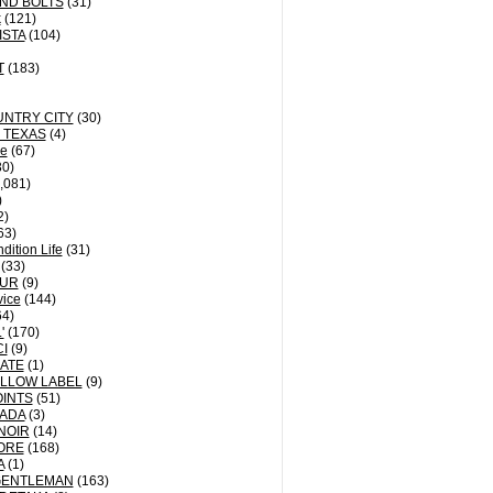
ND BOLTS
(31)
k
(121)
ISTA
(104)
T
(183)
UNTRY CITY
(30)
 TEXAS
(4)
le
(67)
0)
,081)
)
2)
63)
dition Life
(31)
(33)
UR
(9)
vice
(144)
4)
'
(170)
I
(9)
ATE
(1)
LLOW LABEL
(9)
INTS
(51)
BADA
(3)
NOIR
(14)
ORE
(168)
A
(1)
GENTLEMAN
(163)