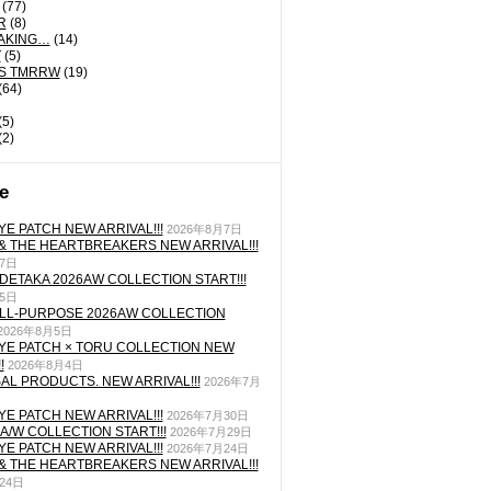
(77)
R
(8)
AKING…
(14)
T
(5)
'S TMRRW
(19)
(64)
(5)
(2)
e
YE PATCH NEW ARRIVAL!!!
2026年8月7日
& THE HEARTBREAKERS NEW ARRIVAL!!!
月7日
IDETAKA 2026AW COLLECTION START!!!
月5日
LL-PURPOSE 2026AW COLLECTION
2026年8月5日
YE PATCH × TORU COLLECTION NEW
!
2026年8月4日
AL PRODUCTS. NEW ARRIVAL!!!
2026年7月
YE PATCH NEW ARRIVAL!!!
2026年7月30日
 A/W COLLECTION START!!!
2026年7月29日
YE PATCH NEW ARRIVAL!!!
2026年7月24日
& THE HEARTBREAKERS NEW ARRIVAL!!!
24日