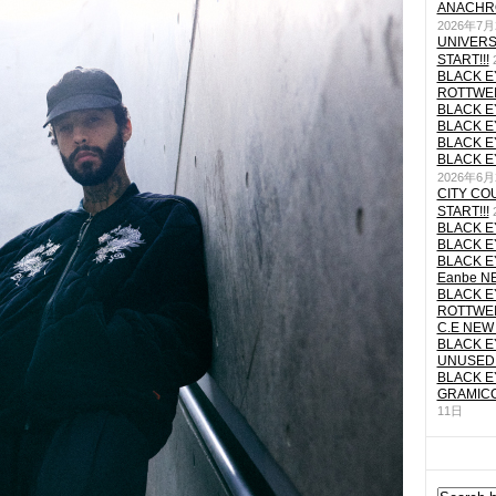
ANACHRO
2026年7月
UNIVERS
START!!!
BLACK E
ROTTWEI
BLACK E
BLACK E
BLACK E
BLACK E
2026年6月
CITY CO
START!!!
BLACK E
BLACK E
BLACK E
Eanbe NE
BLACK E
ROTTWEI
C.E NEW 
BLACK E
UNUSED 
BLACK E
GRAMICC
11日