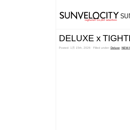
DELUXE x TIGHT
Posted: 1月 15th, 2026 ˑ Filled under:
Deluxe
,
NEW 