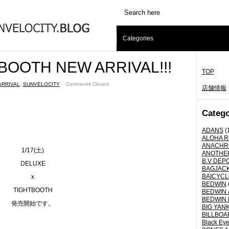
Categories
BOOTH NEW ARRIVAL!!!
TOP
ARRIVAL
,
SUNVELOCITY
ˑ
Comments Closed
店舗情報
Catego
ADANS
(
ALOHA 
ANACHR
1/17(土)
ANOTHER
B.V DEP
DELUXE
BAGJAC
BAICYCLO
x
BEDWIN
TIGHTBOOTH
BEDWIN 
BEDWIN 
発売開始です。
BIG YANK 
BILLBOA
Black Eye