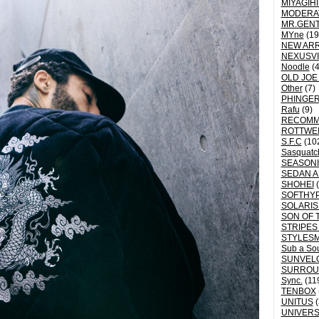
MIYAGIH
MODERA
MR.GEN
MYne
(19
NEW ARR
NEXUSVI
Noodle
(4
OLD JOE
Other
(7)
PHINGER
Rafu
(9)
RECOM
ROTTWE
S.F.C
(10
Sasquatch
SEASON
SEDAN A
SHOHEI
(
SOFTHY
SOLARIS
SON OF 
STRIPES
STYLES
Sub a So
SUNVEL
SURROU
Sync.
(11
TENBOX
UNITUS
(
UNIVERS