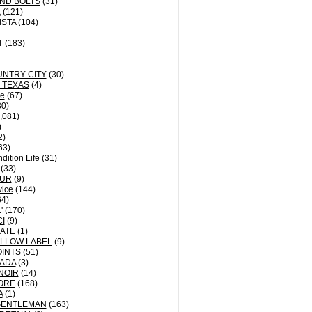
ND BOLTS
(31)
k
(121)
ISTA
(104)
T
(183)
UNTRY CITY
(30)
 TEXAS
(4)
le
(67)
0)
,081)
)
2)
63)
dition Life
(31)
(33)
UR
(9)
vice
(144)
4)
'
(170)
I
(9)
ATE
(1)
LLOW LABEL
(9)
INTS
(51)
BADA
(3)
NOIR
(14)
ORE
(168)
A
(1)
GENTLEMAN
(163)