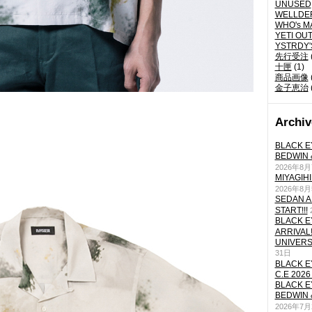
UNUSED
WELLDE
WHO's M
YETI OU
YSTRDY
先行受注
十匣
(1)
商品画像
金子恵治
Archiv
BLACK E
BEDWIN 
2026年8
MIYAGIH
2026年8
SEDAN A
START!!!
BLACK E
ARRIVAL!
UNIVERS
31日
BLACK E
C.E 2026
BLACK E
BEDWIN 
2026年7月