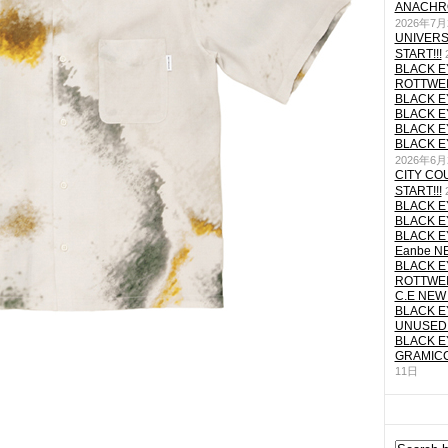
ANACHRO
2026年7月
UNIVERS
START!!!
BLACK E
ROTTWEI
BLACK E
BLACK E
BLACK E
BLACK E
2026年6月
CITY CO
START!!!
BLACK E
BLACK E
BLACK E
Eanbe NE
BLACK E
ROTTWEI
C.E NEW 
BLACK E
UNUSED 
BLACK E
GRAMICC
11日