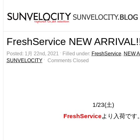
FreshService NEW ARRIVAL!!
Posted: 1月 22nd, 2021 ˑ Filled under:
FreshService
,
NEW A
SUNVELOCITY
ˑ
Comments Closed
1/23(土)
FreshService
より入荷です