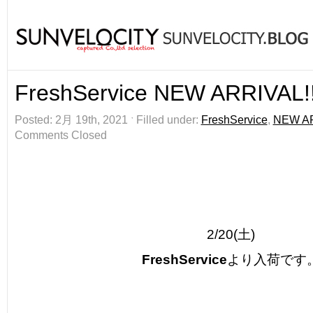
FreshService NEW ARRIVAL!!
Posted: 2月 19th, 2021 ˑ Filled under:
FreshService
,
NEW A
Comments Closed
2/20(土)
FreshService
より入荷です