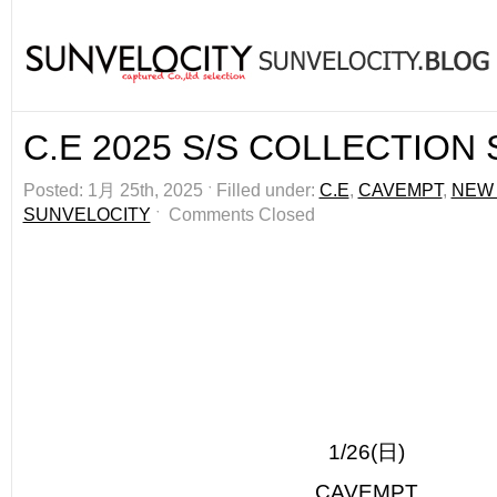
C.E 2025 S/S COLLECTION S
Posted: 1月 25th, 2025 ˑ Filled under:
C.E
,
CAVEMPT
,
NEW 
SUNVELOCITY
ˑ
Comments Closed
1/26(日)
CAVEMPT